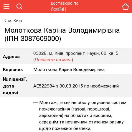
м. Київ
Молоткова Каріна Володимирівна
(ІПН 3087609000)
03028, м. Київ, проспект Науки, 62, кв. 5
Адреса
(
)
Показати на мапі
Молоткова Каріна Володимирівна
Керівник
№ ліцензії,
АЕ522984 з 30.03.2015 по необмежений
дата
видачі
Монтаж, технічне обслуговування систем
пожежогасіння (газові, порошкові,
аерозольні) на об'єктах з високим,
середнім та незначним ступенем ризику
щодо пожежної безпеки.