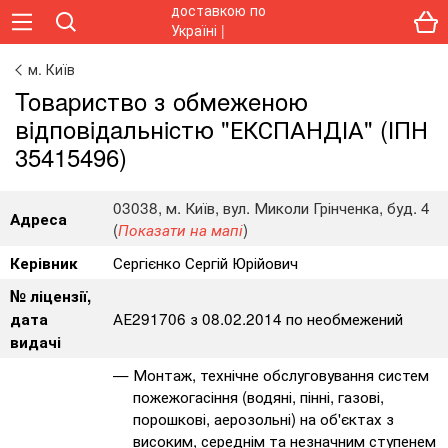
м. Київ
Toвapиcтвo з oбмeжeнoю
вiдпoвiдaльнicтю "ЕКСПАНДІА" (ІПН
35415496)
03038, м. Київ, вул. Миколи Грінченка, буд. 4
Адреса
(
)
Показати на мапі
Сергієнко Сергій Юрійович
Керівник
№ ліцензії,
АЕ291706 з 08.02.2014 по необмежений
дата
видачі
Монтаж, технічне обслуговування систем
пожежогасіння (водяні, пінні, газові,
порошкові, аерозольні) на об'єктах з
високим, середнім та незначним ступенем