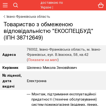
Івано-Франківська область
Toвapиcтвo з oбмeжeнoю
вiдпoвiдaльнicтю "ЕКОСПЕЦБУД"
(ІПН 38712649)
76002, Івано-Франківська область, м. Івано-
Франківськ, вул. В.Івасюка, 58, кв.42
Адреса
(
)
Показати на мапі
Шеленко Микола Зеновійович
Керівник
№ ліцензії,
Електронна
дата
видачі
Монтаж, підтримання експлуатаційної
придатності (технічне обслуговування)
систем пожежогасіння (водяних, пінних,