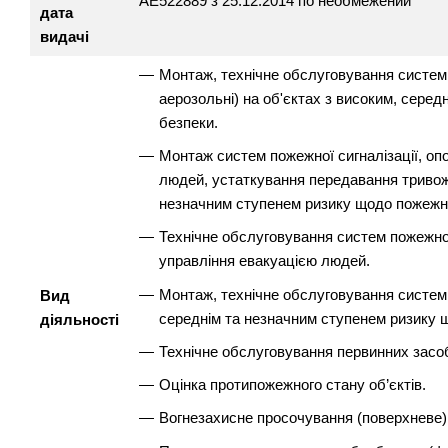
АЕ522889 з 25.12.2014 по необмежений
дата
видачі
Монтаж, технічне обслуговування систем по
аерозольні) на об'єктах з високим, сере
безпеки.
Монтаж систем пожежної сигналізації, оп
людей, устаткування передавання тривожн
незначним ступенем ризику щодо пожежно
Технічне обслуговування систем пожежної
управління евакуацією людей.
Монтаж, технічне обслуговування систем 
Вид
середнім та незначним ступенем ризику 
діяльності
Технічне обслуговування первинних засоб
Оцінка протипожежного стану об’єктів.
Вогнезахисне просочування (поверхневе)