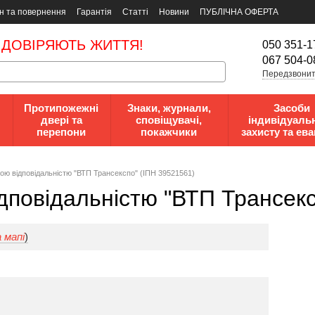
н та повернення
Гарантія
Статті
Новини
ПУБЛІЧНА ОФЕРТА
 ДОВІРЯЮТЬ ЖИТТЯ!
050 351-1
067 504-0
Передзвонит
Протипожежні
Знаки, журнали,
Засоби
двері та
сповіщувачі,
індивідуаль
перепони
покажчики
захисту та ева
oю вiдпoвiдaльнicтю "ВТП Трансекспо" (ІПН 39521561)
дпoвiдaльнicтю "ВТП Трансекс
 мапі
)