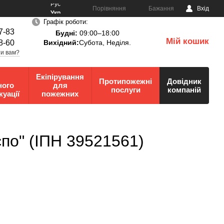
Рус
Порівняння
Бажання
Вхід
Укр
Графік роботи:
7-83
Будні:
09:00–18:00
Мій кошик
8-60
Вихідний:
Субота, Неділя.
0
и вам?
Екіпірування
Протипожежні
Довідник
ного
для
послуги
компаній
куації
пожежних
по" (ІПН 39521561)