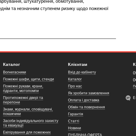
арбування, штукатурення, обмотування,
реднім та незначним ступенем ризику щодо пожежної
Каталог
Клієнтам
К
Вогнегасники
Вхід до кабінету
0
Пожежні шафи, щити, стенди
Каталог
0
Пожежні рукави, крани,
Про нас
П
гідранти, мотопомпи
Як зробити замовлення
Протипожежні двері та
Е
Оплата і доставка
перепони
Обмін та повернення
Знаки, журнали, сповіщувачі,
покажчики
Гарантія
Засоби індивідуального захисту
Статті
та евакуації
Новини
Екіпірування для пожежних
ПУБЛІЧНА ОФЕРТА