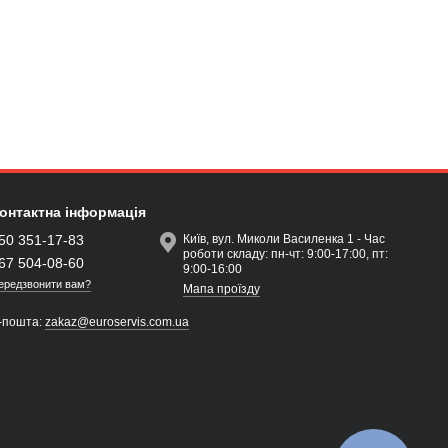
онтактна інформація
50 351-17-83
Київ, вул. Миколи Василенка 1 - Час
роботи складу: пн-чт: 9:00-17:00, пт:
67 504-08-60
9:00-16:00
ередзвонити вам?
Мапа проїзду
-пошта:
zakaz@euroservis.com.ua