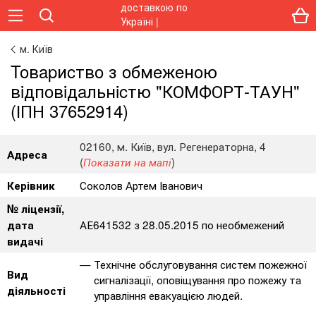
м. Київ
Toвapиcтвo з oбмeжeнoю
вiдпoвiдaльнicтю "КОМФОРТ-ТАУН"
(ІПН 37652914)
02160, м. Київ, вул. Регенераторна, 4
Адреса
(
)
Показати на мапі
Соколов Артем Іванович
Керівник
№ ліцензії,
АЕ641532 з 28.05.2015 по необмежений
дата
видачі
Технічне обслуговування систем пожежної
Вид
сигналізації, оповіщування про пожежу та
діяльності
управління евакуацією людей.