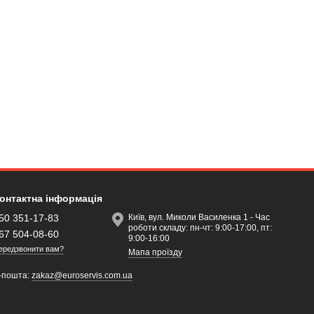
онтактна інформація
50 351-17-83
Київ, вул. Миколи Василенка 1 - Час
роботи складу: пн-чт: 9:00-17:00, пт:
67 504-08-60
9:00-16:00
ередзвонити вам?
Мапа проїзду
-пошта:
zakaz@euroservis.com.ua