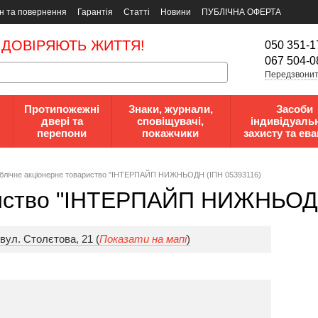
н та повернення
Гарантія
Статті
Новини
ПУБЛІЧНА ОФЕРТА
 ДОВІРЯЮТЬ ЖИТТЯ!
050 351-1
067 504-0
Передзвонит
Протипожежні
Знаки, журнали,
Засоби
двері та
сповіщувачі,
індивідуаль
перепони
покажчики
захисту та ева
блічне акціонерне товариство "ІНТЕРПАЙП НИЖНЬОДН (ІПН 05393116)
риство "ІНТЕРПАЙП НИЖНЬОД
вул. Столєтова, 21 (
Показати на мапі
)