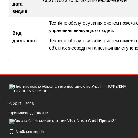
АЕ271766 з 29.05.2013 по необмежений
дата
видачі
Технічне обслуговування систем пожежної
управління евакуацією людей.
Вид
діяльності
Технічне обслуговування систем пожежогасі
об'єктах з середнім та незначним ступен
© 2017—2026
Приймаємо до оплати
Мобільна версія