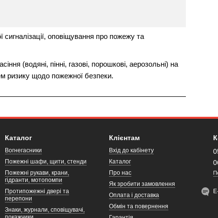
 сигналізації, оповіщування про пожежу та
ння (водяні, пінні, газові, порошкові, аерозольні) на
ем ризику щодо пожежної безпеки.
Каталог
Клієнтам
К
Вогнегасники
Вхід до кабінету
0
Пожежні шафи, щити, стенди
Каталог
0
Пожежні рукави, крани,
Про нас
П
гідранти, мотопомпи
Як зробити замовлення
Протипожежні двері та
Е
Оплата і доставка
перепони
Обмін та повернення
Знаки, журнали, сповіщувачі,
покажчики
Гарантія