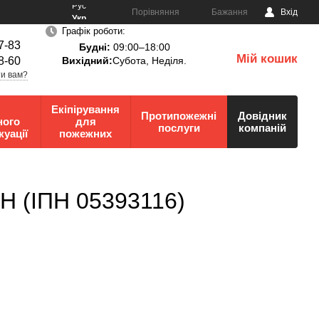
Рус
Порівняння
Бажання
Вхід
Укр
Графік роботи:
7-83
Будні:
09:00–18:00
Мій кошик
8-60
Вихідний:
Субота, Неділя.
0
и вам?
Екіпірування
Протипожежні
Довідник
ного
для
послуги
компаній
куації
пожежних
Н (ІПН 05393116)