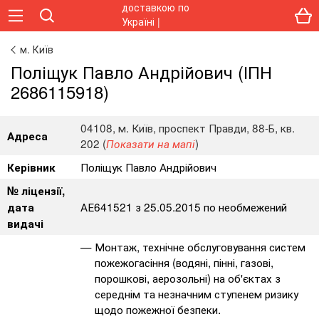
м. Київ
Поліщук Павло Андрійович (ІПН
2686115918)
04108, м. Київ, проспект Правди, 88-Б, кв.
Адреса
202 (
)
Показати на мапі
Поліщук Павло Андрійович
Керівник
№ ліцензії,
АЕ641521 з 25.05.2015 по необмежений
дата
видачі
Монтаж, технічне обслуговування систем
пожежогасіння (водяні, пінні, газові,
порошкові, аерозольні) на об'єктах з
середнім та незначним ступенем ризику
щодо пожежної безпеки.