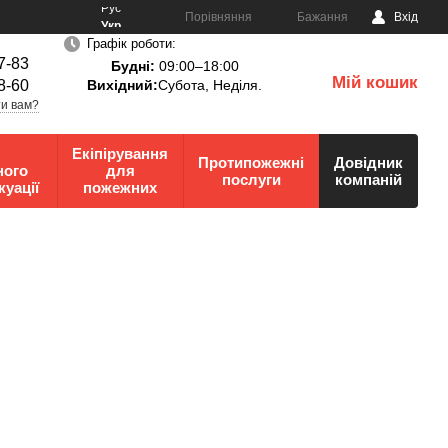
Рус
Порівняння
Бажання
Вхід
Укр
Графік роботи:
7-83
Будні:
09:00–18:00
Мій кошик
8-60
Вихідний:
Субота, Неділя.
0
и вам?
Екіпірування
Протипожежні
Довідник
ного
для
послуги
компаній
куації
пожежних