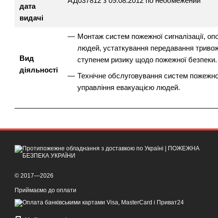
АД037812 з 09.08.2012 по необмежений
дата
видачі
Монтаж систем пожежної сигналізації, оп
людей, устаткування передавання тривож
Вид
ступенем ризику щодо пожежної безпеки.
діяльності
Технічне обслуговування систем пожежної
управління евакуацією людей.
© 2017—2026
Приймаємо до оплати