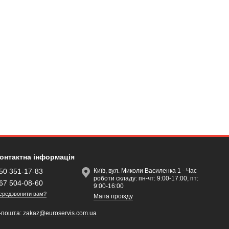
онтактна інформація
50 351-17-83
Київ, вул. Миколи Василенка 1 - Час
роботи складу: пн-чт: 9:00-17:00, пт:
67 504-08-60
9:00-16:00
ередзвонити вам?
Мапа проїзду
-пошта:
zakaz@euroservis.com.ua