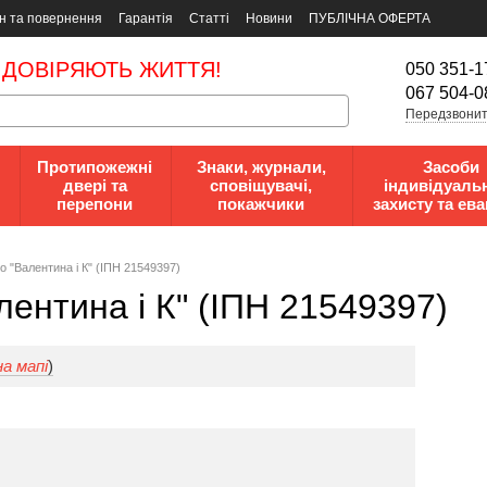
н та повернення
Гарантія
Статті
Новини
ПУБЛІЧНА ОФЕРТА
 ДОВІРЯЮТЬ ЖИТТЯ!
050 351-1
067 504-0
Передзвонит
Протипожежні
Знаки, журнали,
Засоби
двері та
сповіщувачі,
індивідуаль
перепони
покажчики
захисту та ева
 "Валентина і К" (ІПН 21549397)
ентина і К" (ІПН 21549397)
а мапі
)