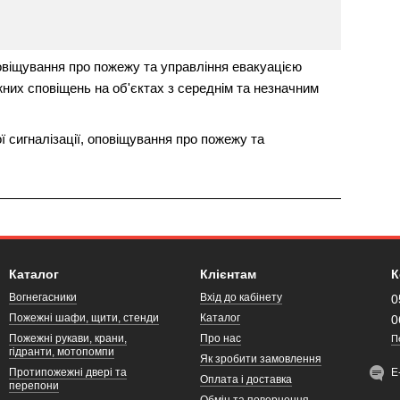
овіщування про пожежу та управління евакуацією
них сповіщень на об'єктах з середнім та незначним
 сигналізації, оповіщування про пожежу та
Каталог
Клієнтам
К
Вогнегасники
Вхід до кабінету
0
Пожежні шафи, щити, стенди
Каталог
0
Пожежні рукави, крани,
Про нас
П
гідранти, мотопомпи
Як зробити замовлення
Протипожежні двері та
Е
Оплата і доставка
перепони