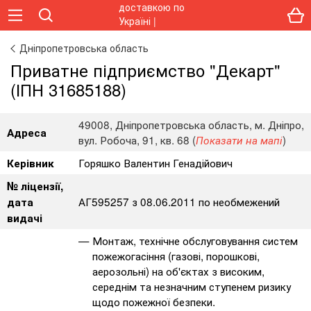
Дніпропетровська область
Приватне підприємство "Декарт"
(ІПН 31685188)
49008, Дніпропетровська область, м. Дніпро,
Адреса
вул. Робоча, 91, кв. 68 (
)
Показати на мапі
Горяшко Валентин Генадійович
Керівник
№ ліцензії,
АГ595257 з 08.06.2011 по необмежений
дата
видачі
Монтаж, технічне обслуговування систем
пожежогасіння (газові, порошкові,
аерозольні) на об'єктах з високим,
середнім та незначним ступенем ризику
щодо пожежної безпеки.