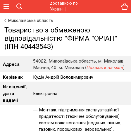
Миколаївська область
Toвapиcтвo з oбмeжeнoю
вiдпoвiдaльнicтю "ФІРМА "ОРІАН"
(ІПН 40443543)
54022, Миколаївська область, м. Миколаїв,
Адреса
Маячна, 40, м. Миколаїв (
)
Показати на мапі
Кудін Андрій Володимирович
Керівник
№ ліцензії,
Електронна
дата
видачі
Монтаж, підтримання експлуатаційної
придатності (технічне обслуговування)
систем пожежогасіння (водяних, пінних,
газових, порошкових, аерозольних).