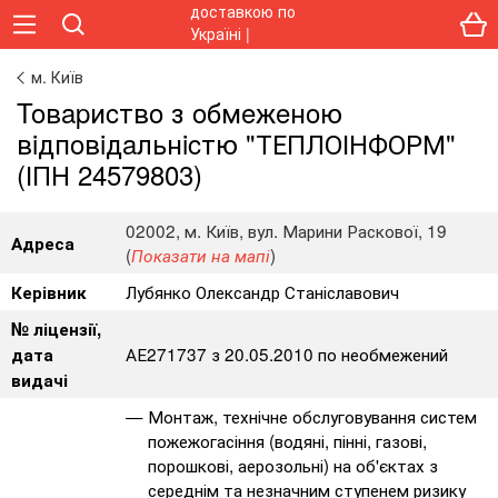
м. Київ
Toвapиcтвo з oбмeжeнoю
вiдпoвiдaльнicтю "ТЕПЛОІНФОРМ"
(ІПН 24579803)
02002, м. Київ, вул. Марини Раскової, 19
Адреса
(
)
Показати на мапі
Лубянко Олександр Станіславович
Керівник
№ ліцензії,
АЕ271737 з 20.05.2010 по необмежений
дата
видачі
Монтаж, технічне обслуговування систем
пожежогасіння (водяні, пінні, газові,
порошкові, аерозольні) на об'єктах з
середнім та незначним ступенем ризику