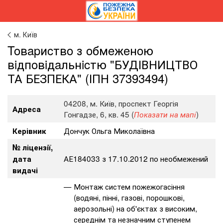
м. Київ
Toвapиcтвo з oбмeжeнoю
вiдпoвiдaльнicтю "БУДІВНИЦТВО
ТА БЕЗПЕКА" (ІПН 37393494)
04208, м. Київ, проспект Георгія
Адреса
Гонгадзе, 6, кв. 45 (
)
Показати на мапі
Дончук Ольга Миколаївна
Керівник
№ ліцензії,
АЕ184033 з 17.10.2012 по необмежений
дата
видачі
Монтаж систем пожежогасіння
(водяні, пінні, газові, порошкові,
аерозольні) на об'єктах з високим,
середнім та незначним ступенем