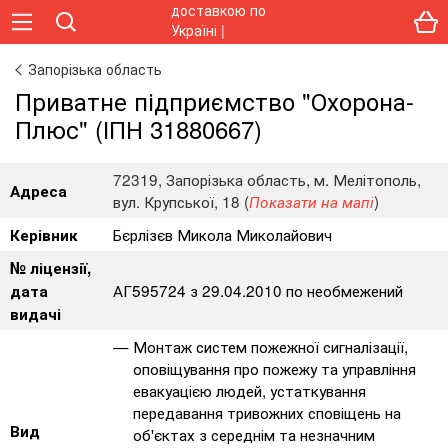
Запорізька область
Приватне підприємство "Охорона-
Плюс" (ІПН 31880667)
72319, Запорізька область, м. Мелітополь,
Адреса
вул. Крупської, 18 (
)
Показати на мапі
Бєрлізєв Микола Миколайович
Керівник
№ ліцензії,
АГ595724 з 29.04.2010 по необмежений
дата
видачі
Монтаж систем пожежної сигналізації,
оповіщування про пожежу та управління
евакуацією людей, устаткування
передавання тривожних сповіщень на
Вид
об'єктах з середнім та незначним