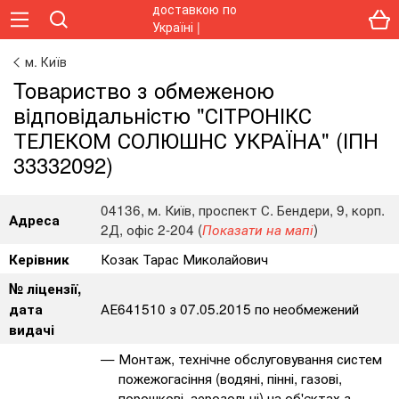
м. Київ
Toвapиcтвo з oбмeжeнoю
вiдпoвiдaльнicтю "СІТРОНІКС
ТЕЛЕКОМ СОЛЮШНС УКРАЇНА" (ІПН
33332092)
04136, м. Київ, проспект С. Бендери, 9, корп.
Адреса
2Д, офіс 2-204 (
)
Показати на мапі
Козак Тарас Миколайович
Керівник
№ ліцензії,
АЕ641510 з 07.05.2015 по необмежений
дата
видачі
Монтаж, технічне обслуговування систем
пожежогасіння (водяні, пінні, газові,
порошкові, аерозольні) на об'єктах з