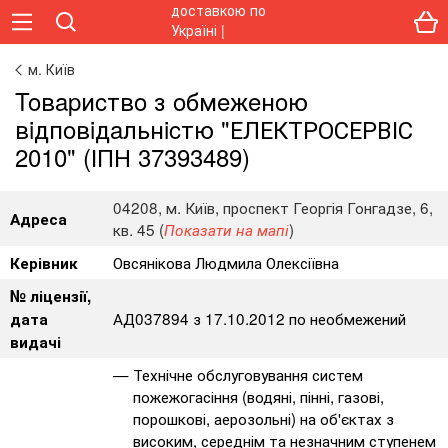
м. Київ
Toвapиcтвo з oбмeжeнoю
вiдпoвiдaльнicтю "ЕЛЕКТРОСЕРВІС
2010" (ІПН 37393489)
04208, м. Київ, проспект Георгія Гонгадзе, 6,
Адреса
кв. 45 (
)
Показати на мапі
Овсянікова Людмила Олексіївна
Керівник
№ ліцензії,
АД037894 з 17.10.2012 по необмежений
дата
видачі
Технічне обслуговування систем
пожежогасіння (водяні, пінні, газові,
порошкові, аерозольні) на об'єктах з
високим, середнім та незначним ступенем