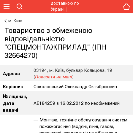
м. Київ
Товариство з обмеженою
відповідальністю
"СПЕЦМОНТАЖПРИЛАД" (ІПН
32664270)
03194, м. Київ, бульвар Кольцова, 19
Адреса
(
)
Показати на мапі
Соколовський Олександр Октябрінович
Керівник
№ ліцензії,
АЕ184259 з 16.02.2012 по необмежений
дата
видачі
Монтаж, технічне обслуговування систем
пожежогасіння (водяні, пінні, газові,
порошкові, аерозольні) на об'єктах з