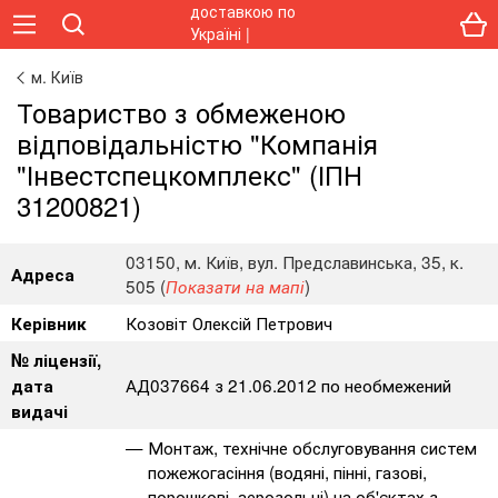
м. Київ
Товариство з обмеженою
відповідальністю "Компанія
"Інвестспецкомплекс" (ІПН
31200821)
03150, м. Київ, вул. Предславинська, 35, к.
Адреса
505 (
)
Показати на мапі
Козовіт Олексій Петрович
Керівник
№ ліцензії,
АД037664 з 21.06.2012 по необмежений
дата
видачі
Монтаж, технічне обслуговування систем
пожежогасіння (водяні, пінні, газові,
порошкові, аерозольні) на об'єктах з