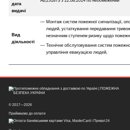
АЕ291873 з 22.08.2014 по необмежений
дата
видачі
Монтаж систем пожежної сигналізації, оп
людей, устаткування передавання тривожн
Вид
незначним ступенем ризику щодо пожежно
діяльності
Технічне обслуговування систем пожежної
управління евакуацією людей.
© 2017—2026
Приймаємо до оплати