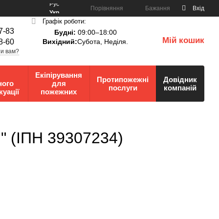
Рус
Порівняння
Бажання
Вхід
Укр
Графік роботи:
7-83
Будні:
09:00–18:00
Мій кошик
8-60
Вихідний:
Субота, Неділя.
0
и вам?
Екіпірування
Протипожежні
Довідник
ного
для
послуги
компаній
куації
пожежних
" (ІПН 39307234)