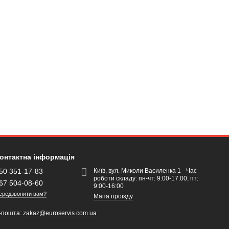
онтактна інформація
50 351-17-83
Київ, вул. Миколи Василенка 1 - Час
роботи складу: пн-чт: 9:00-17:00, пт:
67 504-08-60
9:00-16:00
ередзвонити вам?
Мапа проїзду
-пошта:
zakaz@euroservis.com.ua