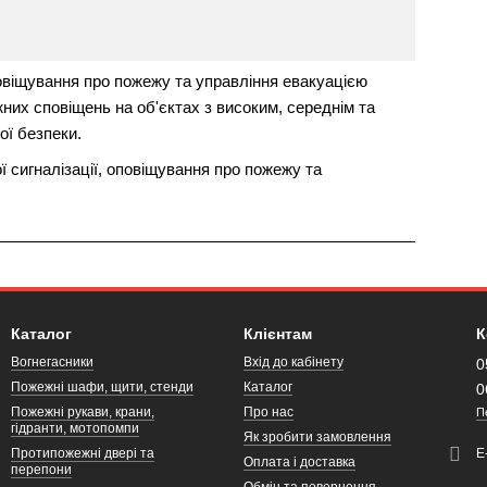
овіщування про пожежу та управління евакуацією
их сповіщень на об'єктах з високим, середнім та
ї безпеки.
 сигналізації, оповіщування про пожежу та
Каталог
Клієнтам
К
Вогнегасники
Вхід до кабінету
0
Пожежні шафи, щити, стенди
Каталог
0
Пожежні рукави, крани,
Про нас
П
гідранти, мотопомпи
Як зробити замовлення
Протипожежні двері та
Е
Оплата і доставка
перепони