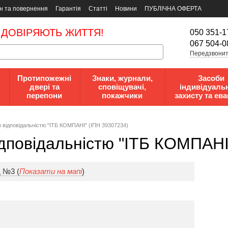
н та повернення
Гарантія
Статті
Новини
ПУБЛІЧНА ОФЕРТА
 ДОВІРЯЮТЬ ЖИТТЯ!
050 351-1
067 504-0
Передзвонит
Протипожежні
Знаки, журнали,
Засоби
двері та
сповіщувачі,
індивідуаль
перепони
покажчики
захисту та ева
 вiдпoвiдaльнicтю "ІТБ КОМПАНІ" (ІПН 39307234)
дпoвiдaльнicтю "ІТБ КОМПАНІ
д №3 (
Показати на мапі
)