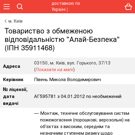
м. Київ
Toвapиcтвo з oбмeжeнoю
вiдпoвiдaльнicтю "Алай-Безпека"
(ІПН 35911468)
03150, м. Київ, вул. Горького, 37/13
Адреса
(
)
Показати на мапі
Півень Микола Володимирович
Керівник
№ ліцензії,
АГ595781 з 04.01.2012 по необмежений
дата
видачі
Монтаж, технічне обслуговування систем
пожежогасіння (порошкові, аерозольні) на
об'єктах з високим, середнім та
незначним ступенем ризику щодо