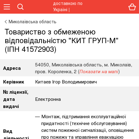
Миколаївська область
Toвapиcтвo з oбмeжeнoю
вiдпoвiдaльнicтю "КИТ ГРУП-М"
(ІПН 41572903)
54050, Миколаївська область, м. Миколаїв,
Адреса
пров. Короленка, 2 (
)
Показати на мапі
Китаев Ігор Володимирович
Керівник
№ ліцензії,
Електронна
дата
видачі
Монтаж, підтримання експлуатаційної
придатності (технічне обслуговування)
систем пожежної сигналізації, оповіщення
Вид
про пожежу та управління евакуацією
діяльності