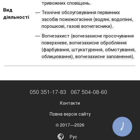
тривожних сповіщень.
Вид
Технічне обслуговування первинних
діяльності
засобів пожежогасіння (водяні, водопінні,
порошкові, газові вогнегасники).
Вогнезахист (вогнезахисне просочування
поверхневе, вогнезахисне обробляння
(фарбування, штукатурення, обмотування,
облицювання), вогнезахисне заповнення).
050 351-17-83
067 504-08-60
Контакти
Повна версія сайту
© 2017—2026
КНОПКА
ЗВ'ЯЗКУ
Рус