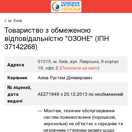
м. Київ
Toвapиcтвo з oбмeжeнoю
вiдпoвiдaльнicтю "ОЗОНЕ" (ІПН
37142268)
01015, м. Київ, вул. Лаврська, 9 корпус
Адреса
19, офіс 2 (
)
Показати на мапі
Алієв Рустем Діляверович
Керівник
№ ліцензії,
АЕ271949 з 20.12.2013 по необмежений
дата
видачі
Монтаж, технічне обслуговування
систем пожежогасіння (порошкові,
аерозольні) на об'єктах з середнім та
незначним ступенем ризику щодо