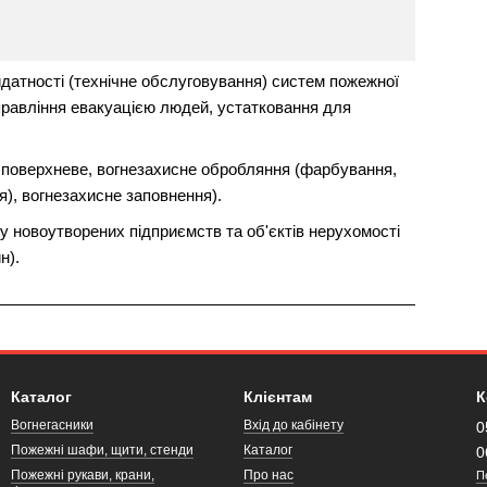
датності (технічне обслуговування) систем пожежної
управління евакуацією людей, устатковання для
 поверхневе, вогнезахисне обробляння (фарбування,
), вогнезахисне заповнення).
у новоутворених підприємств та об'єктів нерухомості
н).
Каталог
Клієнтам
К
Вогнегасники
Вхід до кабінету
0
Пожежні шафи, щити, стенди
Каталог
0
Пожежні рукави, крани,
Про нас
П