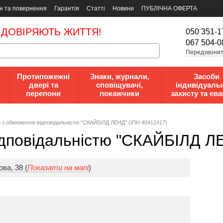
н та повернення
Гарантія
Статті
Новини
ПУБЛІЧНА ОФЕРТА
 ДОВІРЯЮТЬ ЖИТТЯ!
050 351-1
067 504-0
Передзвонит
Протипожежні
Знаки, журнали,
Засоби
двері та
сповіщувачі,
індивідуаль
перепони
покажчики
захисту та ева
 з oбмeжeнoю вiдпoвiдaльнicтю "СКАЙБІЛД ЛЕНД" (ІПН 40412417)
дпoвiдaльнicтю "СКАЙБІЛД Л
ва, 38 (
Показати на мапі
)