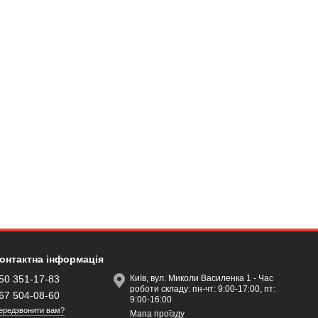
онтактна інформація
50 351-17-83
Київ, вул. Миколи Василенка 1 - Час
роботи складу: пн-чт: 9:00-17:00, пт:
67 504-08-60
9:00-16:00
ередзвонити вам?
Мапа проїзду