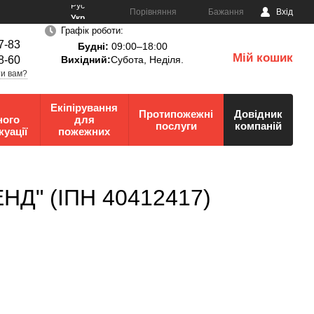
Рус
Порівняння
Бажання
Вхід
Укр
Графік роботи:
7-83
Будні:
09:00–18:00
Мій кошик
8-60
Вихідний:
Субота, Неділя.
0
и вам?
Екіпірування
Протипожежні
Довідник
ного
для
послуги
компаній
куації
пожежних
ЕНД" (ІПН 40412417)