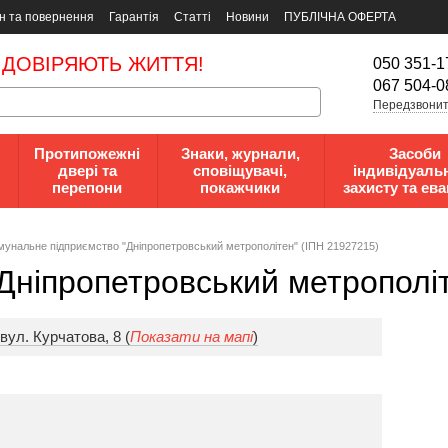
н та повернення
Гарантія
Статті
Новини
ПУБЛІЧНА ОФЕРТА
 ДОВІРЯЮТЬ ЖИТТЯ!
050 351-1
067 504-0
Передзвонит
Протипожежні
Знаки, журнали,
Засоби
двері та
сповіщувачі,
індивідуаль
перепони
покажчики
захисту та ева
мунальне підприємство "Дніпропетровський метрополітен" (ІПН 21927215)
Дніпропетровський метрополіт
вул. Курчатова, 8 (
Показати на мапі
)