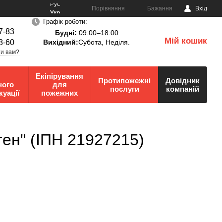
Рус
Порівняння
Бажання
Вхід
Укр
Графік роботи:
7-83
Будні:
09:00–18:00
Мій кошик
8-60
Вихідний:
Субота, Неділя.
0
и вам?
Екіпірування
Протипожежні
Довідник
ного
для
послуги
компаній
куації
пожежних
ен" (ІПН 21927215)