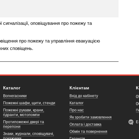
 сигналізації, оповіщування про пожежу та
овіщення про пожежу та управління евакуацією
жних сповіщень.
Каталог
Клієнтам
К
Вогнегасники
Вхід до кабінету
0
Пожежні шафи, щити, стенди
Каталог
0
Пожежні рукави, крани,
Про нас
П
гідранти, мотопомпи
Як зробити замовлення
Протипожежні двері та
Е
Оплата і доставка
перепони
Обмін та повернення
Знаки, журнали, сповіщувачі,
покажчики
Гарантія