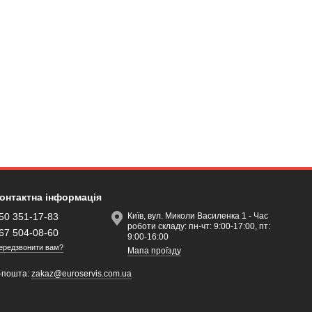
онтактна інформація
50 351-17-83
Київ, вул. Миколи Василенка 1 - Час
роботи складу: пн-чт: 9:00-17:00, пт:
67 504-08-60
9:00-16:00
ередзвонити вам?
Мапа проїзду
-пошта:
zakaz@euroservis.com.ua