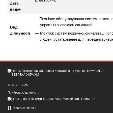
Електронна
дата
видачі
Технічне обслуговування систем пожежної
управління евакуацією людей.
Вид
діяльності
Монтаж систем пожежної сигналізації, оп
людей, устатковання для передачі триво
© 2017—2026
Приймаємо до оплати
Мобільна версія