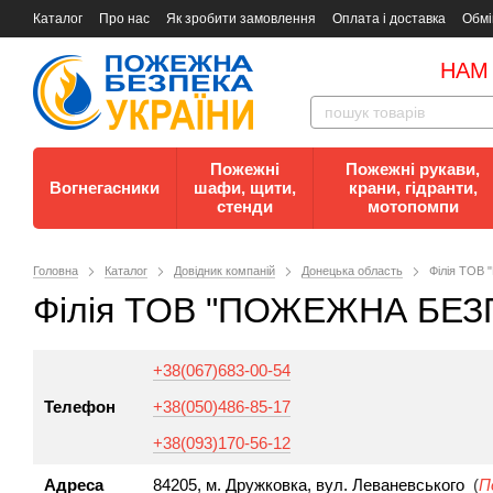
Каталог
Про нас
Як зробити замовлення
Оплата і доставка
Обмі
Документи
Контакти
Документи з пожежної безпеки
НАМ
Пожежні
Пожежні рукави,
Вогнегасники
шафи, щити,
крани, гідранти,
стенди
мотопомпи
Головна
Каталог
Довідник компаній
Донецька область
Філія ТОВ
Філія ТОВ "ПОЖЕЖНА БЕЗ
+38(067)683-00-54
Телефон
+38(050)486-85-17
+38(093)170-56-12
Адреса
84205, м. Дружковка, вул. Леваневського
(
П