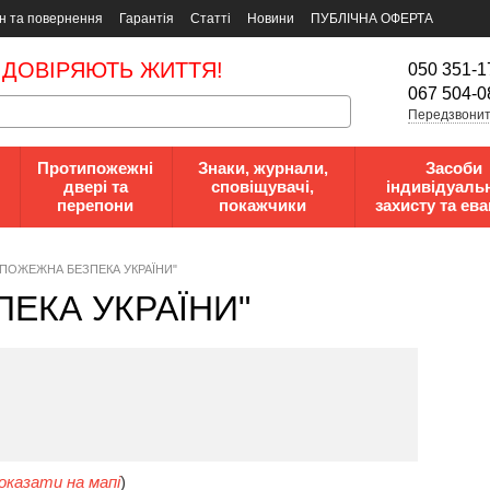
н та повернення
Гарантія
Статті
Новини
ПУБЛІЧНА ОФЕРТА
 ДОВІРЯЮТЬ ЖИТТЯ!
050 351-1
067 504-0
Передзвонит
Протипожежні
Знаки, журнали,
Засоби
двері та
сповіщувачі,
індивідуаль
перепони
покажчики
захисту та ева
 "ПОЖЕЖНА БЕЗПЕКА УКРАЇНИ"
ПЕКА УКРАЇНИ"
оказати на мапі
)