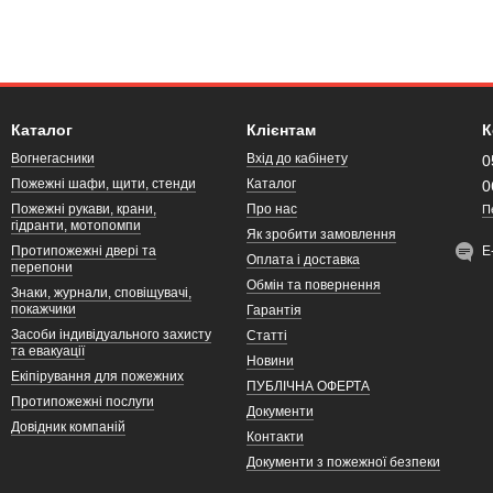
Каталог
Клієнтам
К
Вогнегасники
Вхід до кабінету
0
Пожежні шафи, щити, стенди
Каталог
0
Пожежні рукави, крани,
Про нас
П
гідранти, мотопомпи
Як зробити замовлення
Протипожежні двері та
Е
Оплата і доставка
перепони
Обмін та повернення
Знаки, журнали, сповіщувачі,
покажчики
Гарантія
Засоби індивідуального захисту
Статті
та евакуації
Новини
Екіпірування для пожежних
ПУБЛІЧНА ОФЕРТА
Протипожежні послуги
Документи
Довідник компаній
Контакти
Документи з пожежної безпеки