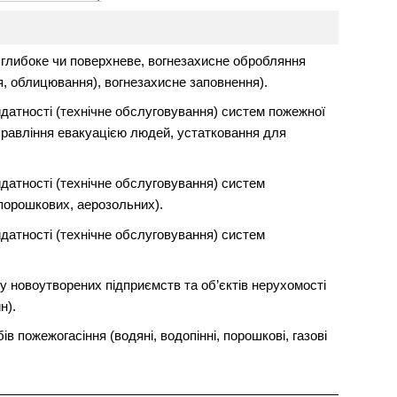
 глибоке чи поверхневе, вогнезахисне обробляння
, облицювання), вогнезахисне заповнення).
датності (технічне обслуговування) систем пожежної
управління евакуацією людей, устатковання для
датності (технічне обслуговування) систем
 порошкових, аерозольних).
датності (технічне обслуговування) систем
у новоутворених підприємств та об’єктів нерухомості
н).
в пожежогасіння (водяні, водопінні, порошкові, газові