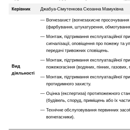
Керівник
Джабуа-Сімутенкова Сюзанна Мамуківна
Вогнезахист (вогнезахисне просочування
(фарбування, штукатурення, обмотування
Монтаж, підтримання експлуатаційної при
сигналізації, оповіщення про пожежу та 
передачі тривожних сповіщень.
Монтаж, підтримання експлуатаційної при
Вид
пожежогасіння (водяних, пінних, газових,
діяльності
Монтаж, підтримання експлуатаційної при
протидимного захисту.
Оцінка (експертиза) протипожежного стан
(будівель, споруд, приміщень або їх части
Технічне обслуговування первинних засобі
вогнегасники).