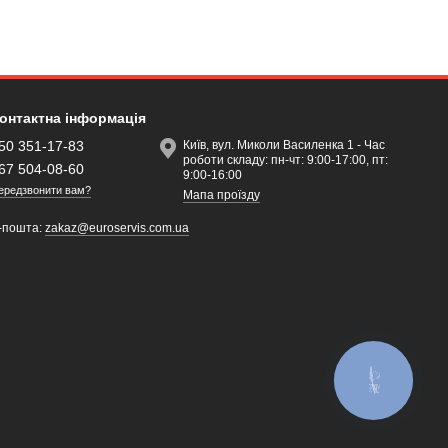
онтактна інформація
50 351-17-83
Київ, вул. Миколи Василенка 1 - Час
роботи складу: пн-чт: 9:00-17:00, пт:
67 504-08-60
9:00-16:00
ередзвонити вам?
Мапа проїзду
-пошта:
zakaz@euroservis.com.ua
КНОПКА
ЗВ'ЯЗКУ