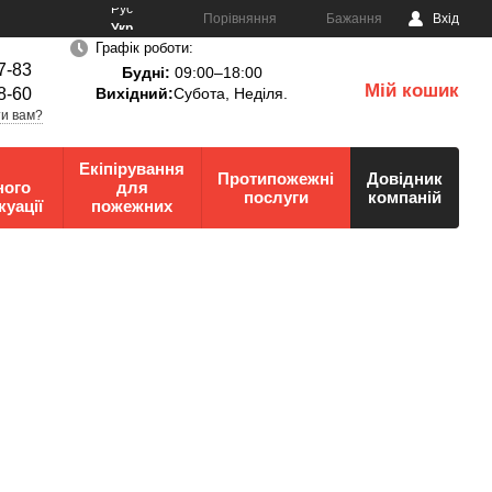
Рус
Порівняння
Бажання
Вхід
Укр
Графік роботи:
7-83
Будні:
09:00–18:00
Мій кошик
8-60
Вихідний:
Субота, Неділя.
0
и вам?
Екіпірування
Протипожежні
Довідник
ного
для
послуги
компаній
куації
пожежних