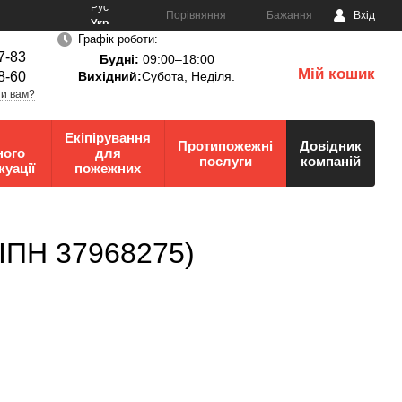
Рус
Порівняння
Бажання
Вхід
Укр
Графік роботи:
7-83
Будні:
09:00–18:00
Мій кошик
8-60
Вихідний:
Субота, Неділя.
0
и вам?
Екіпірування
Протипожежні
Довідник
ного
для
послуги
компаній
куації
пожежних
(ІПН 37968275)