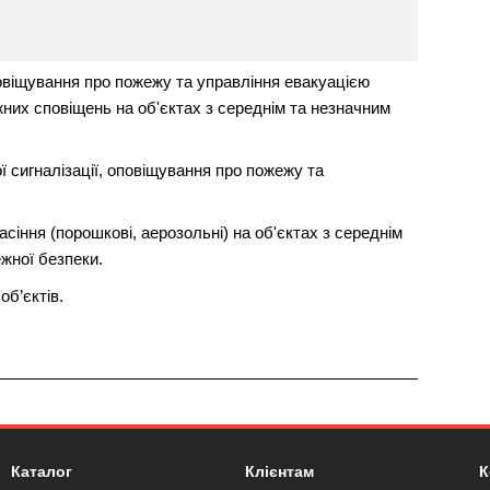
овіщування про пожежу та управління евакуацією
них сповіщень на об'єктах з середнім та незначним
 сигналізації, оповіщування про пожежу та
іння (порошкові, аерозольні) на об'єктах з середнім
жної безпеки.
б’єктів.
Каталог
Клієнтам
К