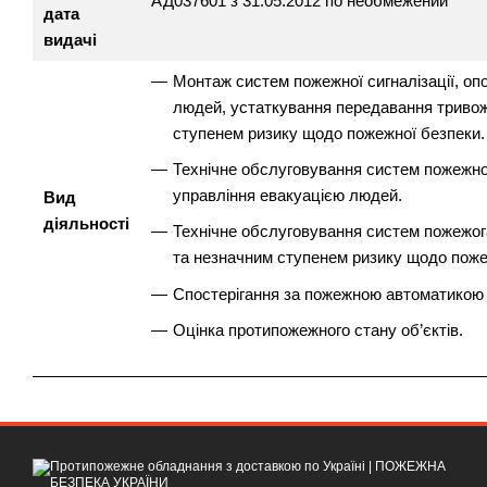
АД037601 з 31.05.2012 по необмежений
дата
видачі
Монтаж систем пожежної сигналізації, оп
людей, устаткування передавання тривож
ступенем ризику щодо пожежної безпеки.
Технічне обслуговування систем пожежної
управління евакуацією людей.
Вид
діяльності
Технічне обслуговування систем пожежогас
та незначним ступенем ризику щодо поже
Спостерігання за пожежною автоматикою о
Оцінка протипожежного стану об’єктів.