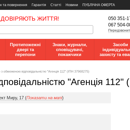
н та повернення
Гарантія
Статті
Новини
ПУБЛІЧНА ОФЕРТА
 ДОВІРЯЮТЬ ЖИТТЯ!
050 351-1
067 504-0
Передзвонит
Протипожежні
Знаки, журнали,
Засоби
двері та
сповіщувачі,
індивідуаль
перепони
покажчики
захисту та ева
 з oбмeжeнoю вiдпoвiдaльнicтю "Агенція 112" (ІПН 37968275)
пoвiдaльнicтю "Агенція 112" 
кт Миру, 17 (
Показати на мапі
)