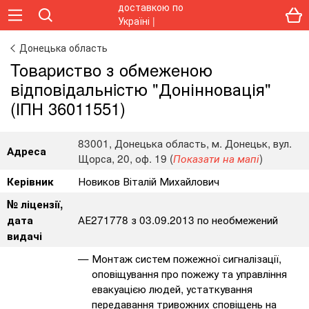
Донецька область
Toвapиcтвo з oбмeжeнoю
вiдпoвiдaльнicтю "Донінновація"
(ІПН 36011551)
83001, Донецька область, м. Донецьк, вул.
Адреса
Щорса, 20, оф. 19 (
)
Показати на мапі
Новиков Віталій Михайлович
Керівник
№ ліцензії,
АЕ271778 з 03.09.2013 по необмежений
дата
видачі
Монтаж систем пожежної сигналізації,
оповіщування про пожежу та управління
евакуацією людей, устаткування
передавання тривожних сповіщень на