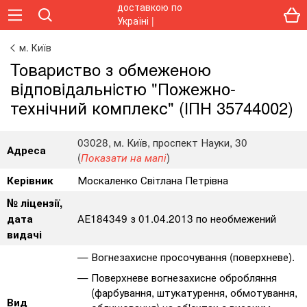
м. Київ
Toвapиcтвo з oбмeжeнoю
вiдпoвiдaльнicтю "Пожежно-
технічний комплекс" (ІПН 35744002)
03028, м. Київ, проспект Науки, 30
Адреса
(
)
Показати на мапі
Москаленко Світлана Петрівна
Керівник
№ ліцензії,
АЕ184349 з 01.04.2013 по необмежений
дата
видачі
Вогнезахисне просочування (поверхневе).
Поверхневе вогнезахисне обробляння
(фарбування, штукатурення, обмотування,
Вид