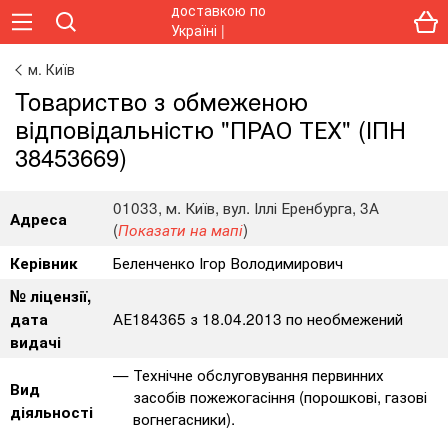
м. Київ
Toвapиcтвo з oбмeжeнoю
вiдпoвiдaльнicтю "ПРАО ТЕХ" (ІПН
38453669)
01033, м. Київ, вул. Іллі Еренбурга, 3А
Адреса
(
)
Показати на мапі
Беленченко Ігор Володимирович
Керівник
№ ліцензії,
АЕ184365 з 18.04.2013 по необмежений
дата
видачі
Технічне обслуговування первинних
Вид
засобів пожежогасіння (порошкові, газові
діяльності
вогнегасники).