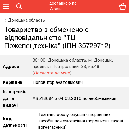
Донецька область
Toвapиcтвo з oбмeжeнoю
вiдпoвiдaльнicтю "ТЦ
Пожспецтехніка" (ІПН 35729712)
83100, Донецька область, м. Донецьк,
проспект Театральний, 23, кв.46
Адреса
(
)
Показати на мапі
Попов Ігор анатолійович
Керівник
№ ліцензії,
АВ518694 з 04.03.2010 по необмежений
дата
видачі
Технічне обслуговування первинних
Вид
засобів пожежогасіння (порошкові, газові
діяльності
вогнегасники).