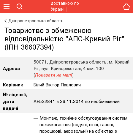
Дніпропетровська область
Toвapиcтвo з oбмeжeнoю
вiдпoвiдaльнicтю "АПС-Кривий Ріг"
(ІПН 36607394)
50071, Дніпропетровська область, м. Кривий
Ріг, вул. Криворіжсталі, 4 кім. 100
Адреса
(
)
Показати на мапі
Білий Віктор Павлович
Керівник
№ ліцензії,
АЕ522841 з 26.11.2014 по необмежений
дата
видачі
Монтаж, технічне обслуговування систем
пожежогасіння (водяні, пінні, газові,
порошкові, аерозольні) на об'єктах з