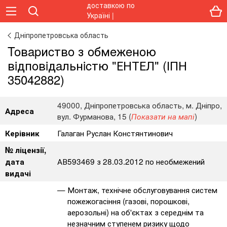
Дніпропетровська область
Toвapиcтвo з oбмeжeнoю
вiдпoвiдaльнicтю "ЕНТЕЛ" (ІПН
35042882)
49000, Дніпропетровська область, м. Дніпро,
Адреса
вул. Фурманова, 15 (
)
Показати на мапі
Галаган Руслан Констянтинович
Керівник
№ ліцензії,
АВ593469 з 28.03.2012 по необмежений
дата
видачі
Монтаж, технічне обслуговування систем
пожежогасіння (газові, порошкові,
аерозольні) на об'єктах з середнім та
незначним ступенем ризику щодо