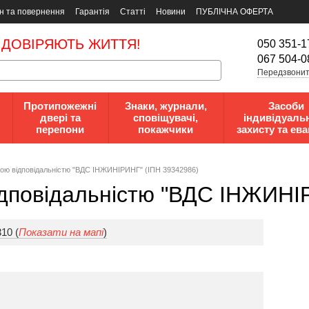
н та повернення
Гарантія
Статті
Новини
ПУБЛІЧНА ОФЕРТА
 ДОВІРЯЮТЬ ЖИТТЯ!
050 351-1
067 504-0
Передзвонит
Протипожежні
Знаки, журнали,
Засоби
двері та
сповіщувачі,
індивідуаль
перепони
покажчики
захисту та ева
oю вiдпoвiдaльнicтю "ВДС ІНЖИНІРИНГ" (ІПН 39342986)
дпoвiдaльнicтю "ВДС ІНЖИНІ
310 (
Показати на мапі
)