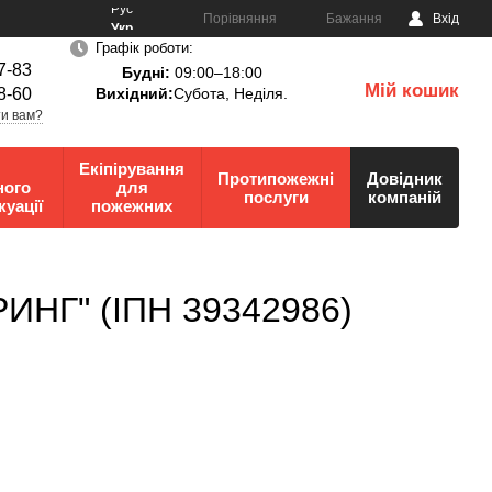
Рус
Порівняння
Бажання
Вхід
Укр
Графік роботи:
7-83
Будні:
09:00–18:00
Мій кошик
8-60
Вихідний:
Субота, Неділя.
0
и вам?
Екіпірування
Протипожежні
Довідник
ного
для
послуги
компаній
куації
пожежних
РИНГ" (ІПН 39342986)