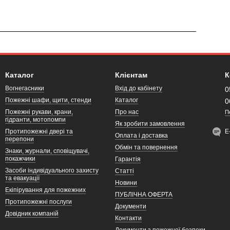
Каталог
Клієнтам
К
Вогнегасники
Вхід до кабінету
0
Пожежні шафи, щити, стенди
Каталог
0
Пожежні рукави, крани,
Про нас
П
гідранти, мотопомпи
Як зробити замовлення
Протипожежні двері та
Е
Оплата і доставка
перепони
Обмін та повернення
Знаки, журнали, сповіщувачі,
покажчики
Гарантія
Засоби індивідуального захисту
Статті
та евакуації
Новини
Екіпірування для пожежних
ПУБЛІЧНА ОФЕРТА
Протипожежні послуги
Документи
Довідник компаній
Контакти