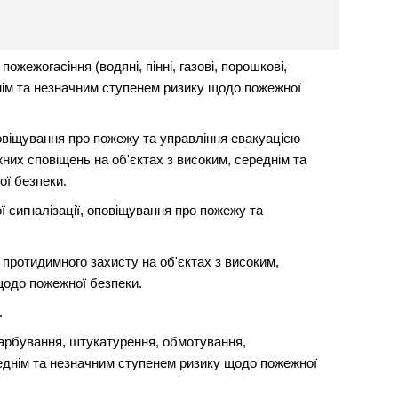
жежогасіння (водяні, пінні, газові, порошкові,
днім та незначним ступенем ризику щодо пожежної
овіщування про пожежу та управління евакуацією
их сповіщень на об'єктах з високим, середнім та
ї безпеки.
 сигналізації, оповіщування про пожежу та
протидимного захисту на об'єктах з високим,
щодо пожежної безпеки.
.
арбування, штукатурення, обмотування,
реднім та незначним ступенем ризику щодо пожежної