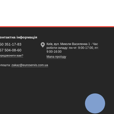
онтактна інформація
50 351-17-83
Київ, вул. Миколи Василенка 1 - Час
роботи складу: пн-чт: 9:00-17:00, пт:
67 504-08-60
9:00-16:00
ередзвонити вам?
Мапа проїзду
-пошта:
zakaz@euroservis.com.ua
КНОПКА
ЗВ'ЯЗКУ