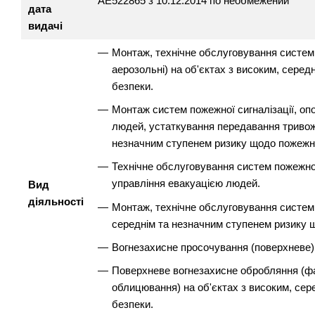
АЕ522865 з 10.12.2014 по необмежений
дата
видачі
Монтаж, технічне обслуговування систем по
аерозольні) на об'єктах з високим, сере
безпеки.
Монтаж систем пожежної сигналізації, оп
людей, устаткування передавання тривожн
незначним ступенем ризику щодо пожежно
Технічне обслуговування систем пожежної
управління евакуацією людей.
Вид
діяльності
Монтаж, технічне обслуговування систем 
середнім та незначним ступенем ризику 
Вогнезахисне просочування (поверхневе)
Поверхневе вогнезахисне обробляння (ф
облицювання) на об'єктах з високим, се
безпеки.