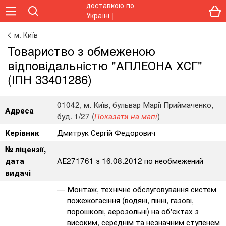
м. Київ
Toвapиcтвo з oбмeжeнoю
вiдпoвiдaльнicтю "АПЛЕОНА ХСГ"
(ІПН 33401286)
01042, м. Київ, бульвар Марії Приймаченко,
Адреса
буд. 1/27 (
)
Показати на мапі
Дмитрук Сергій Федорович
Керівник
№ ліцензії,
АЕ271761 з 16.08.2012 по необмежений
дата
видачі
Монтаж, технічне обслуговування систем
пожежогасіння (водяні, пінні, газові,
порошкові, аерозольні) на об'єктах з
високим, середнім та незначним ступенем