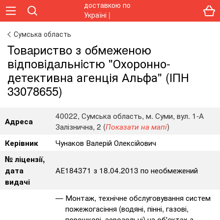
Сумська область
Toвapиcтвo з oбмeжeнoю
вiдпoвiдaльнicтю "Охоронно-
детективна агенція Альфа" (ІПН
33078655)
40022, Сумська область, м. Суми, вул. 1-А
Адреса
Залізнична, 2 (
)
Показати на мапі
Чунаков Валерій Олексійович
Керівник
№ ліцензії,
АЕ184371 з 18.04.2013 по необмежений
дата
видачі
Монтаж, технічне обслуговування систем
пожежогасіння (водяні, пінні, газові,
порошкові, аерозольні) на об'єктах з