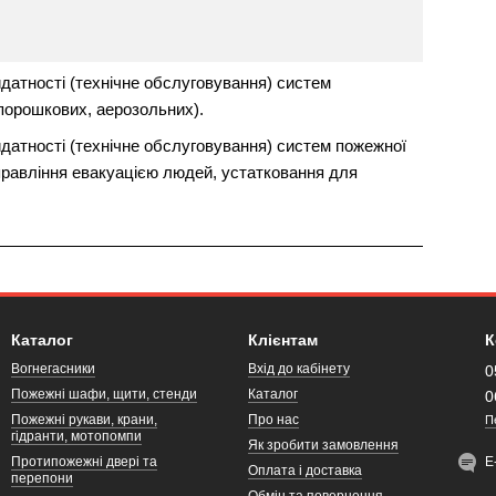
датності (технічне обслуговування) систем
 порошкових, аерозольних).
датності (технічне обслуговування) систем пожежної
управління евакуацією людей, устатковання для
Каталог
Клієнтам
К
Вогнегасники
Вхід до кабінету
0
Пожежні шафи, щити, стенди
Каталог
0
Пожежні рукави, крани,
Про нас
П
гідранти, мотопомпи
Як зробити замовлення
Протипожежні двері та
Е
Оплата і доставка
перепони