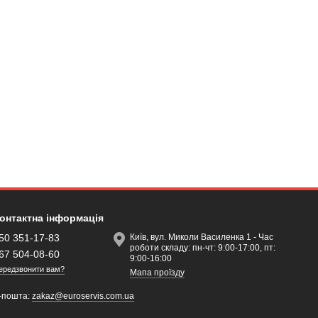
онтактна інформація
50 351-17-83
Київ, вул. Миколи Василенка 1 - Час
роботи складу: пн-чт: 9:00-17:00, пт:
67 504-08-60
9:00-16:00
ередзвонити вам?
Мапа проїзду
-пошта:
zakaz@euroservis.com.ua