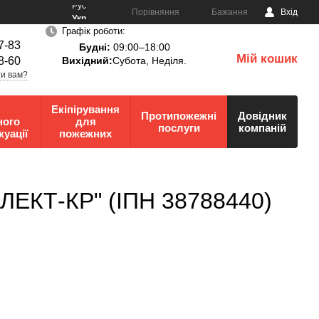
Рус
Порівняння
Бажання
Вхід
Укр
Графік роботи:
7-83
Будні:
09:00–18:00
Мій кошик
8-60
Вихідний:
Субота, Неділя.
0
и вам?
Екіпірування
Протипожежні
Довідник
ного
для
послуги
компаній
куації
пожежних
ЛЕКТ-КР" (ІПН 38788440)