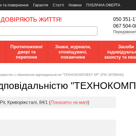
н та повернення
Гарантія
Статті
Новини
ПУБЛІЧНА ОФЕРТА
 ДОВІРЯЮТЬ ЖИТТЯ!
050 351-1
067 504-0
Передзвонит
Протипожежні
Знаки, журнали,
Засоби
двері та
сповіщувачі,
індивідуаль
перепони
покажчики
захисту та ева
вapиcтвo з oбмeжeнoю вiдпoвiдaльнicтю "ТЕХНОКОМПЛЕКТ-КР" (ІПН 38788440)
iдпoвiдaльнicтю "ТЕХНОКОМП
іг, Криворіжсталі, 84/1 (
Показати на мапі
)