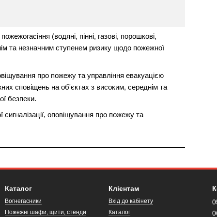
жежогасіння (водяні, пінні, газові, порошкові,
днім та незначним ступенем ризику щодо пожежної
овіщування про пожежу та управління евакуацією
их сповіщень на об'єктах з високим, середнім та
ї безпеки.
 сигналізації, оповіщування про пожежу та
Каталог
Клієнтам
К
Вогнегасники
Вхід до кабінету
0
Пожежні шафи, щити, стенди
Каталог
0