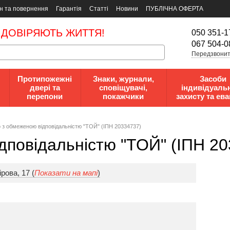
н та повернення
Гарантія
Статті
Новини
ПУБЛІЧНА ОФЕРТА
 ДОВІРЯЮТЬ ЖИТТЯ!
050 351-1
067 504-0
Передзвонит
Протипожежні
Знаки, журнали,
Засоби
двері та
сповіщувачі,
індивідуаль
перепони
покажчики
захисту та ева
 з обмеженою відповідальністю "ТОЙ" (ІПН 20334737)
дповідальністю "ТОЙ" (ІПН 2
рова, 17 (
Показати на мапі
)