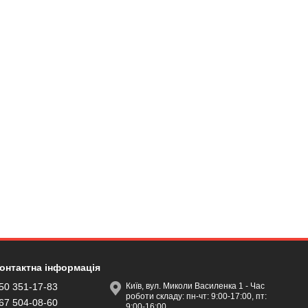
онтактна інформація
50 351-17-83
Київ, вул. Миколи Василенка 1 - Час
роботи складу: пн-чт: 9:00-17:00, пт:
67 504-08-60
9:00-16:00