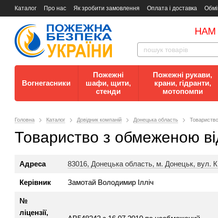
Каталог
Про нас
Як зробити замовлення
Оплата і доставка
Обмі
Документи
Контакти
Документи з пожежної безпеки
НАМ
Пожежні
Пожежні рукави,
Вогнегасники
шафи, щити,
крани, гідранти,
стенди
мотопомпи
Головна
Каталог
Довідник компаній
Донецька область
Товариство
Товариство з обмеженою ві
Адреса
83016, Донецька область, м. Донецьк, вул. Кі
Керівник
Замотай Володимир Ілліч
№
ліцензії,