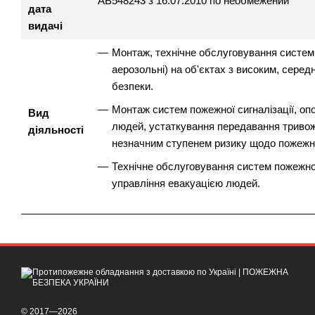
АВ548243 з 16.07.2010 по необмежений
дата
видачі
Монтаж, технічне обслуговування систем по
аерозольні) на об'єктах з високим, сере
безпеки.
Монтаж систем пожежної сигналізації, оп
Вид
людей, устаткування передавання тривожн
діяльності
незначним ступенем ризику щодо пожежно
Технічне обслуговування систем пожежної
управління евакуацією людей.
© 2017—2026