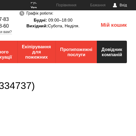
Рус
Порівняння
Бажання
Вхід
Укр
Графік роботи:
7-83
Будні:
09:00–18:00
Мій кошик
8-60
Вихідний:
Субота, Неділя.
0
и вам?
Екіпірування
Протипожежні
Довідник
ного
для
послуги
компаній
куації
пожежних
0334737)