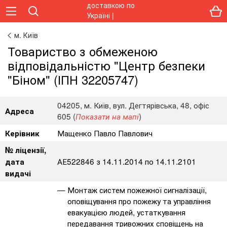
м. Київ
Товариство з обмеженою
відповідальністю "Центр безпеки
"Біном" (ІПН 32205747)
04205, м. Київ, вул. Дегтярівська, 48, офіс
Адреса
605 (
)
Показати на мапі
Мащенко Павло Павлович
Керівник
№ ліцензії,
АЕ522846 з 14.11.2014 по 14.11.2101
дата
видачі
Монтаж систем пожежної сигналізації,
оповіщування про пожежу та управління
евакуацією людей, устаткування
передавання тривожних сповіщень на