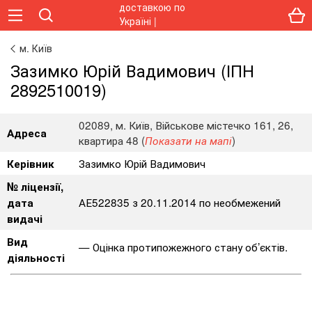
м. Київ
Зазимко Юрій Вадимович (ІПН
2892510019)
02089, м. Київ, Військове містечко 161, 26,
Адреса
квартира 48 (
)
Показати на мапі
Зазимко Юрій Вадимович
Керівник
№ ліцензії,
АЕ522835 з 20.11.2014 по необмежений
дата
видачі
Вид
Оцінка протипожежного стану об’єктів.
діяльності