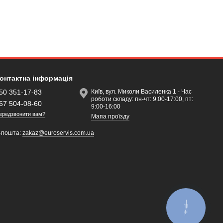
онтактна інформація
50 351-17-83
Київ, вул. Миколи Василенка 1 - Час
роботи складу: пн-чт: 9:00-17:00, пт:
67 504-08-60
9:00-16:00
ередзвонити вам?
Мапа проїзду
-пошта:
zakaz@euroservis.com.ua
КНОПКА
ЗВ'ЯЗКУ