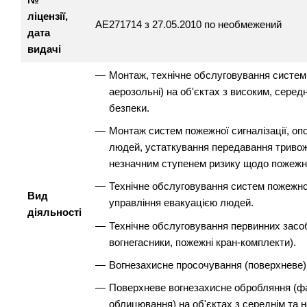
ліцензії,
АЕ271714 з 27.05.2010 по необмежений
дата
видачі
Монтаж, технічне обслуговування систем по
аерозольні) на об'єктах з високим, сере
безпеки.
Монтаж систем пожежної сигналізації, оп
людей, устаткування передавання тривожн
незначним ступенем ризику щодо пожежно
Технічне обслуговування систем пожежної
Вид
управління евакуацією людей.
діяльності
Технічне обслуговування первинних засобі
вогнегасники, пожежні кран-комплекти).
Вогнезахисне просочування (поверхневе)
Поверхневе вогнезахисне обробляння (ф
облицювання) на об'єктах з середнім та 