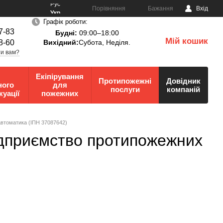
Рус
Порівняння
Бажання
Вхід
Укр
Графік роботи:
7-83
Будні:
09:00–18:00
Мій кошик
8-60
Вихідний:
Субота, Неділя.
0
и вам?
Екіпірування
Протипожежні
Довідник
ного
для
послуги
компаній
куації
пожежних
автоматика (ІПН 37087642)
ідприємство протипожежних