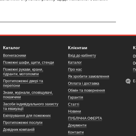
Каталог
Клієнтам
К
Вогнегасники
Вхід до кабінету
0
Пожежні шафи, щити, стенди
Каталог
0
Пожежні рукави, крани,
Про нас
П
гідранти, мотопомпи
Як зробити замовлення
Протипожежні двері та
Е
Оплата і доставка
перепони
Обмін та повернення
Знаки, журнали, сповіщувачі,
покажчики
Гарантія
Засоби індивідуального захисту
Статті
та евакуації
Новини
Екіпірування для пожежних
ПУБЛІЧНА ОФЕРТА
Протипожежні послуги
Документи
Довідник компаній
Контакти