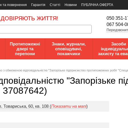
н та повернення
Гарантія
Статті
Новини
ПУБЛІЧНА ОФЕРТА
 ДОВІРЯЮТЬ ЖИТТЯ!
050 351-1
067 504-0
Передзвонит
Протипожежні
Знаки, журнали,
Засоби
двері та
сповіщувачі,
індивідуаль
перепони
покажчики
захисту та ева
o з oбмeжeнoю вiдпoвiдaльнicтю "Запорізьке підприємство протипожежних робіт "Спец
дпoвiдaльнicтю "Запорізьке п
Н 37087642)
. Товариська, 60, кв. 108 (
Показати на мапі
)