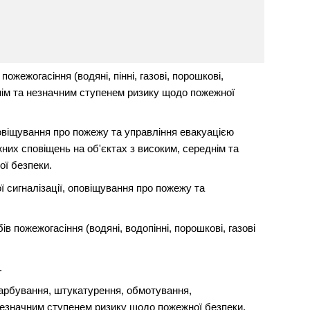
жежогасіння (водяні, пінні, газові, порошкові,
днім та незначним ступенем ризику щодо пожежної
овіщування про пожежу та управління евакуацією
их сповіщень на об'єктах з високим, середнім та
ї безпеки.
 сигналізації, оповіщування про пожежу та
в пожежогасіння (водяні, водопінні, порошкові, газові
.
арбування, штукатурення, обмотування,
незначним ступенем ризику щодо пожежної безпеки.