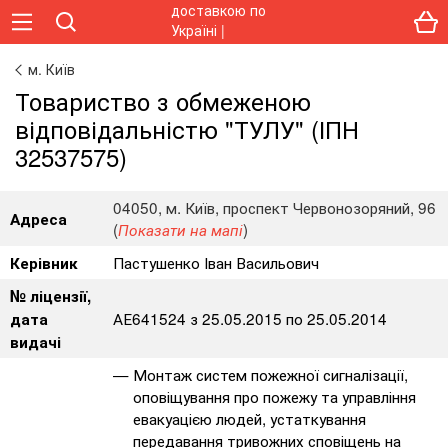
м. Київ
Товариство з обмеженою
відповідальністю "ТУЛУ" (ІПН
32537575)
04050, м. Київ, проспект Червонозоряний, 96
Адреса
(
)
Показати на мапі
Пастушенко Іван Васильович
Керівник
№ ліцензії,
АЕ641524 з 25.05.2015 по 25.05.2014
дата
видачі
Монтаж систем пожежної сигналізації,
оповіщування про пожежу та управління
евакуацією людей, устаткування
передавання тривожних сповіщень на