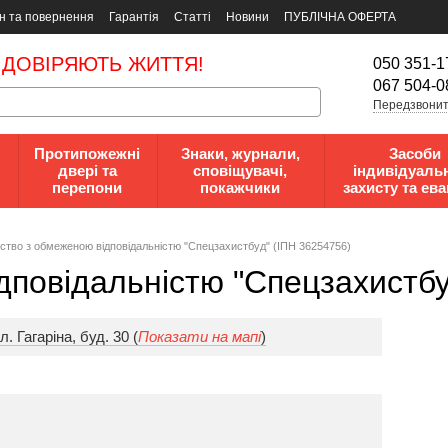
н та повернення
Гарантія
Статті
Новини
ПУБЛІЧНА ОФЕРТА
 ДОВІРЯЮТЬ ЖИТТЯ!
050 351-1
067 504-0
Передзвонит
Протипожежні
Знаки, журнали,
Засоби
двері та
сповіщувачі,
індивідуаль
перепони
покажчики
захисту та ева
cтвo з oбмeжeнoю вiдпoвiдaльнicтю "Спецзахистбуд" (ІПН 36254756)
дпoвiдaльнicтю "Спецзахистбу
. Гагаріна, буд. 30 (
Показати на мапі
)