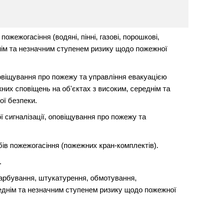
жежогасіння (водяні, пінні, газові, порошкові,
днім та незначним ступенем ризику щодо пожежної
овіщування про пожежу та управління евакуацією
их сповіщень на об'єктах з високим, середнім та
ї безпеки.
 сигналізації, оповіщування про пожежу та
ів пожежогасіння (пожежних кран-комплектів).
.
арбування, штукатурення, обмотування,
реднім та незначним ступенем ризику щодо пожежної