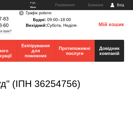
Рус
Порівняння
Бажання
Вхід
Укр
Графік роботи:
7-83
Будні:
09:00–18:00
Мій кошик
8-60
Вихідний:
Субота, Неділя.
0
и вам?
Екіпірування
Протипожежні
Довідник
ного
для
послуги
компаній
куації
пожежних
д" (ІПН 36254756)