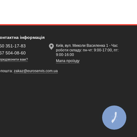
онтактна інформація
50 351-17-83
Київ, вул. Миколи Василенка 1 - Час
роботи складу: пн-чт: 9:00-17:00, пт:
67 504-08-60
9:00-16:00
ередзвонити вам?
Мапа проїзду
-пошта:
zakaz@euroservis.com.ua
КНОПКА
ЗВ'ЯЗКУ