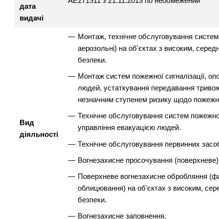
АЕ271911 з 21.11.2013 по необмежений
дата
видачі
Монтаж, технічне обслуговування систем по
аерозольні) на об'єктах з високим, сере
безпеки.
Монтаж систем пожежної сигналізації, оп
людей, устаткування передавання тривожн
незначним ступенем ризику щодо пожежно
Технічне обслуговування систем пожежної
Вид
управління евакуацією людей.
діяльності
Технічне обслуговування первинних засоб
Вогнезахисне просочування (поверхневе)
Поверхневе вогнезахисне обробляння (ф
облицювання) на об'єктах з високим, се
безпеки.
Вогнезахисне заповнення.