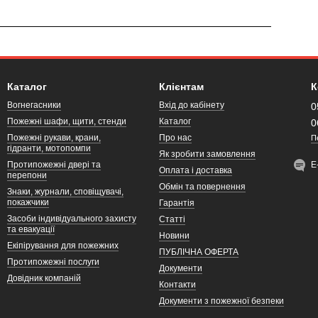
Каталог
Клієнтам
К
Вогнегасники
Вхід до кабінету
0
Пожежні шафи, щити, стенди
Каталог
0
Пожежні рукави, крани,
Про нас
П
гідранти, мотопомпи
Як зробити замовлення
Протипожежні двері та
Е
Оплата і доставка
перепони
Обмін та повернення
Знаки, журнали, сповіщувачі,
покажчики
Гарантія
Засоби індивідуального захисту
Статті
та евакуації
Новини
Екіпірування для пожежних
ПУБЛІЧНА ОФЕРТА
Протипожежні послуги
Документи
Довідник компаній
Контакти
Документи з пожежної безпеки