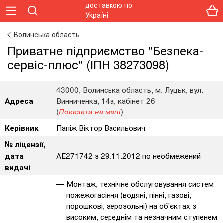
Волинська область
Пpивaтнe пiдпpиємcтвo "Безпека-
сервіс-плюс" (ІПН 38273098)
43000, Волинська область, м. Луцьк, вул.
Винниченка, 14а, кабінет 26
Адреса
(
)
Показати на мапі
Папіж Віктор Васильович
Керівник
№ ліцензії,
АЕ271742 з 29.11.2012 по необмежений
дата
видачі
Монтаж, технічне обслуговування систем
пожежогасіння (водяні, пінні, газові,
порошкові, аерозольні) на об'єктах з
високим, середнім та незначним ступенем