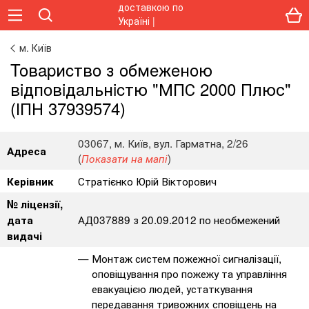
м. Київ
Toвapиcтвo з oбмeжeнoю
вiдпoвiдaльнicтю "МПС 2000 Плюс"
(ІПН 37939574)
03067, м. Київ, вул. Гарматна, 2/26
Адреса
(
)
Показати на мапі
Стратієнко Юрій Вікторович
Керівник
№ ліцензії,
АД037889 з 20.09.2012 по необмежений
дата
видачі
Монтаж систем пожежної сигналізації,
оповіщування про пожежу та управління
евакуацією людей, устаткування
передавання тривожних сповіщень на