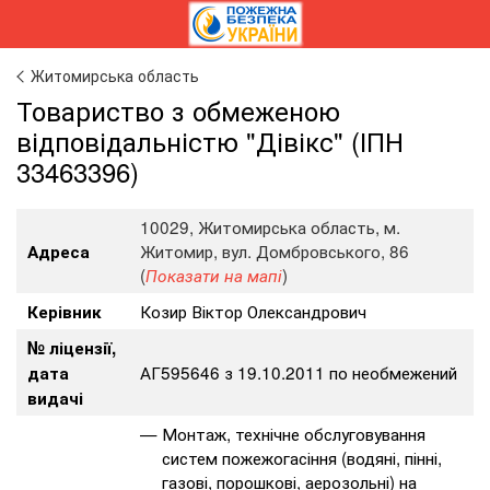
Житомирська область
Товариство з обмеженою
відповідальністю "Дівікс" (ІПН
33463396)
10029, Житомирська область, м.
Житомир, вул. Домбровського, 86
Адреса
(
)
Показати на мапі
Козир Віктор Олександрович
Керівник
№ ліцензії,
АГ595646 з 19.10.2011 по необмежений
дата
видачі
Монтаж, технічне обслуговування
систем пожежогасіння (водяні, пінні,
газові, порошкові, аерозольні) на