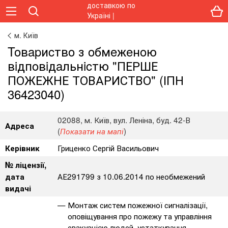
м. Київ
Toвapиcтвo з oбмeжeнoю
вiдпoвiдaльнicтю "ПЕРШЕ
ПОЖЕЖНЕ ТОВАРИСТВО" (ІПН
36423040)
02088, м. Київ, вул. Леніна, буд. 42-В
Адреса
(
)
Показати на мапі
Гриценко Сергій Васильович
Керівник
№ ліцензії,
АЕ291799 з 10.06.2014 по необмежений
дата
видачі
Монтаж систем пожежної сигналізації,
оповіщування про пожежу та управління
евакуацією людей, устаткування