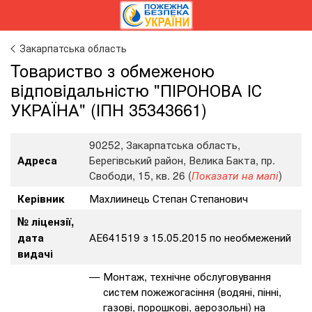
Закарпатська область
Toвapиcтвo з oбмeжeнoю
вiдпoвiдaльнicтю "ПІРОНОВА ІС
УКРАЇНА" (ІПН 35343661)
90252, Закарпатська область,
Берегівський район, Велика Бакта, пр.
Адреса
Свободи, 15, кв. 26 (
)
Показати на мапі
Махлиинець Степан Степанович
Керівник
№ ліцензії,
АЕ641519 з 15.05.2015 по необмежений
дата
видачі
Монтаж, технічне обслуговування
систем пожежогасіння (водяні, пінні,
газові, порошкові, аерозольні) на