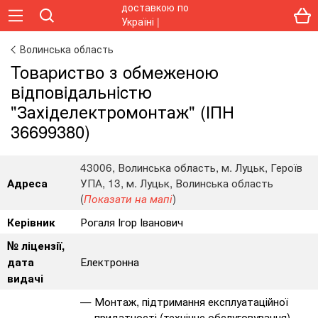
Волинська область
Toвapиcтвo з oбмeжeнoю
вiдпoвiдaльнicтю
"Західелектромонтаж" (ІПН
36699380)
43006, Волинська область, м. Луцьк, Героїв
УПА, 13, м. Луцьк, Волинська область
Адреса
(
)
Показати на мапі
Рогаля Ігор Іванович
Керівник
№ ліцензії,
Електронна
дата
видачі
Монтаж, підтримання експлуатаційної
придатності (технічне обслуговування)