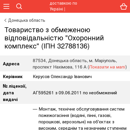
Донецька область
Товариство з обмеженою
відповідальністю "Охоронний
комплекс" (ІПН 32788136)
87534, Донецька область, м. Маріуполь,
Адреса
проспект Нахімова, 116 А (
)
Показати на мапі
Керусов Олександр Іванович
Керівник
№ ліцензії,
АГ595261 з 09.06.2011 по необмежений
дата
видачі
Монтаж, технічне обслуговування систем
пожежогасіння (водяні, пінні, газові,
порошкові, аерозольні) на об'єктах з
високим, середнім та незначним ступенем