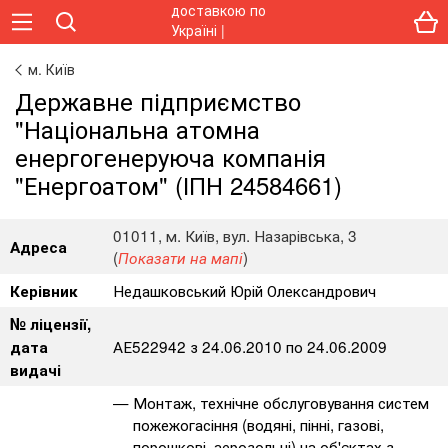
м. Київ
Державне підприємство
"Національна атомна
енергогенеруюча компанія
"Енергоатом" (ІПН 24584661)
01011, м. Київ, вул. Назарівська, 3
Адреса
(
)
Показати на мапі
Недашковський Юрій Олександрович
Керівник
№ ліцензії,
АЕ522942 з 24.06.2010 по 24.06.2009
дата
видачі
Монтаж, технічне обслуговування систем
пожежогасіння (водяні, пінні, газові,
порошкові, аерозольні) на об'єктах з